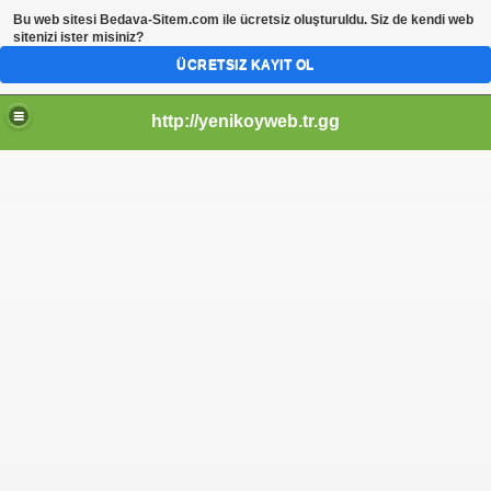
Bu web sitesi
Bedava-Sitem.com
ile ücretsiz oluşturuldu. Siz de kendi web
sitenizi ister misiniz?
ÜCRETSIZ KAYIT OL
http://yenikoyweb.tr.gg