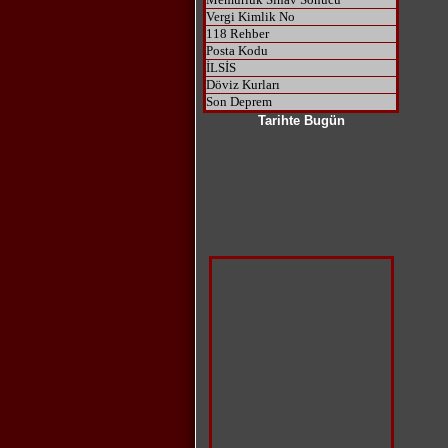
Vergi Kimlik No
118 Rehber
Posta Kodu
İLSİS
Döviz Kurları
Son Deprem
Tarihte Bugün