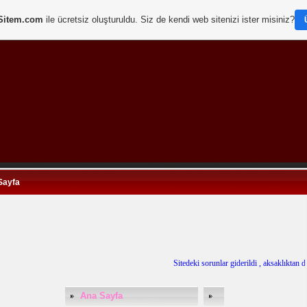
Sitem.com
ile ücretsiz oluşturuldu. Siz de kendi web sitenizi ister misiniz?
Sayfa
Sitedeki sorunlar giderildi , aksaklıktan dolay
Ana Sayfa