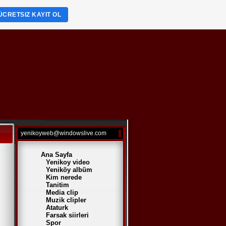
ÜCRETSIZ KAYIT OL
yenikoyweb@windowslive.com
Ana Sayfa
Yenikoy video
Yeniköy albüm
Kim nerede
Tanitim
Media clip
ı özür dileriz.
Muzik clipler
Ataturk
Farsak siirleri
Spor