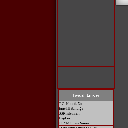
Faydalı Linkler
T.C. Kimlik No
Emekli Sandığı
SSK İşlemleri
Bağkur
ÖSYM Sınav Sonucu
Memurluk Sınav Sonucu