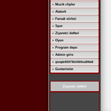
Muzik clipler
Ataturk
Farsak siirleri
Spor
Ziyaretci defteri
Oyun
Program depo
Admin giris
google90979b3469ea89bdl
Gosterimler
Ziyaretçi defteri