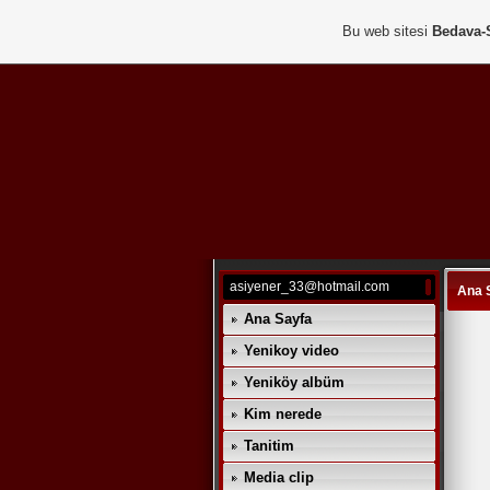
Bu web sitesi
Bedava-
asiyener_33@hotmail.com
Ana 
Ana Sayfa
Yenikoy video
Yeniköy albüm
Kim nerede
Tanitim
Media clip